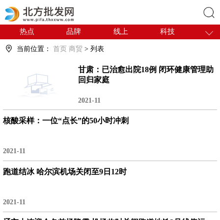
热点
品牌
线上
科技
搜索
干货
电商
采购
商贸
当前位置：
首页
商贸
> 列表
会展
国内
甘肃：已治愈出院18例 闭环健康管理助
回归家庭
2021-11
核酸采样：一位“点长”的50小时冲刺
2021-11
跑道结冰 哈尔滨机场关闭至9日12时
2021-11