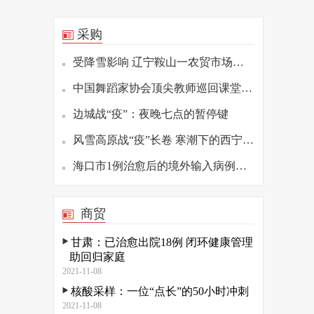
采购
受降雪影响 辽宁鞍山一农贸市场发生坍塌
中国舞蹈家协会顶尖教师巡回课堂（重庆站）举办
边城战“疫”：夜晚七点的暂停键
风雪高原战“疫”长卷 寒潮下的西宁疫情防控观察
海口市1例治愈后的境外输入病例复阳 已转至定点医院隔离
商贸
甘肃：已治愈出院18例 闭环健康管理
助回归家庭
2021-11-08
核酸采样：一位“点长”的50小时冲刺
2021-11-08