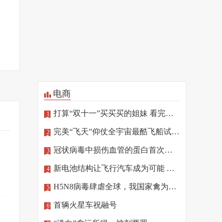
电商
打算“双十一”买买买的姐妹 看完这篇再“剁手”
1
完美“飞天”仰仗全宇宙最酷飞船试驾员
2
冠状病毒中损伤血管的蛋白首次确定
3
新电池结构让飞行汽车成为可能 相关技术将亮相北京冬奥
4
H5N8病毒肆虐全球，我国家禽为何“独善其身”
5
首辆火星车祝融号
6