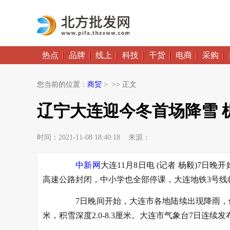
热点
品牌
线上
科技
干货
电商
采购
您当前的位置：
商贸
> >> 正文
辽宁大连迎今冬首场降雪 
时间：2021-11-08 18:40:18 来源：
中新网
大连11月8日电 (记者 杨毅)7
高速公路封闭，中小学也全部停课，大连地铁3号线
7日晚间开始，大连市各地陆续出现降雨，傍晚到
米，积雪深度2.0-8.3厘米。大连市气象台7日连续