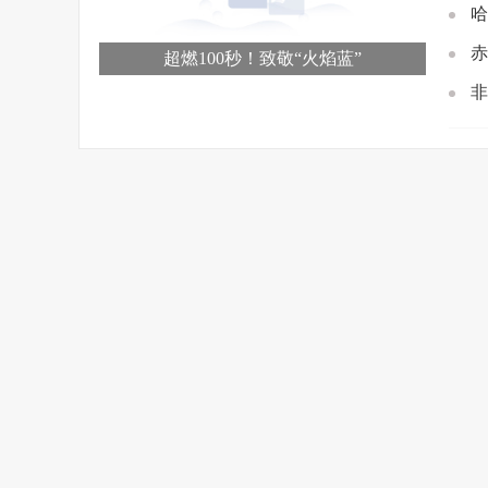
哈
赤
超燃100秒！致敬“火焰蓝”
非