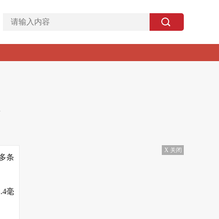
X 关闭
多条
4毫