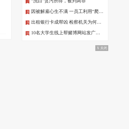
“洗白”贪污所得，被判两罪
7
因被解雇心生不满 一员工利用“爬虫”删公司数据
8
出租银行卡成帮凶 检察机关为何做出不起诉处理？
9
10名大学生线上帮赌博网站发广告，涉罪！
10
X 关闭