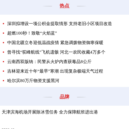
热点
深圳拟增设一项公积金提取情形 支持老旧小区项目改造
超燃100秒！致敬“火焰蓝”
中国北疆立冬迎低温战疫情 紧急调拨物资御寒保暖
曾寻找“驼峰航线”飞机遗骸 河北一农民收藏4万多个
云南西双版纳：民警从火炉内查获毒品8公斤
吉林迎来近十年“最早”寒潮 出现复杂极端天气过程
哈尔滨80万斤物资支援黑河
品牌
天津滨海机场开展除冰雪任务 全力保障航班进出港