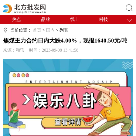
热点
品牌
线上
科技
搜索
干货
电商
采购
商贸
当前位置：
首页
>
国内
> 列表
会展
国内
焦煤主力合约日内大跌4.00%，现报1640.50元/吨
来源：和讯 时间：2023-09-08 13:41:58