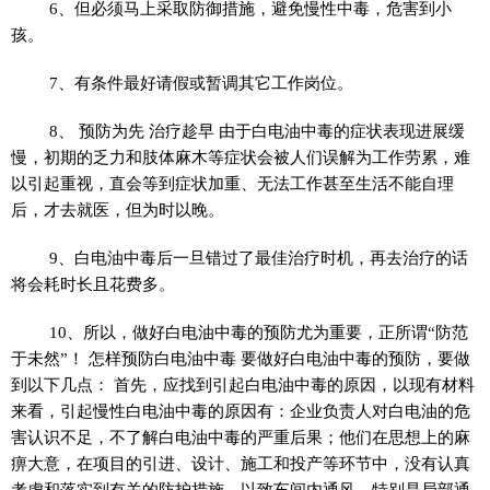
6、但必须马上采取防御措施，避免慢性中毒，危害到小
孩。
7、有条件最好请假或暂调其它工作岗位。
8、 预防为先 治疗趁早 由于白电油中毒的症状表现进展缓
慢，初期的乏力和肢体麻木等症状会被人们误解为工作劳累，难
以引起重视，直会等到症状加重、无法工作甚至生活不能自理
后，才去就医，但为时以晚。
9、白电油中毒后一旦错过了最佳治疗时机，再去治疗的话
将会耗时长且花费多。
10、所以，做好白电油中毒的预防尤为重要，正所谓“防范
于未然”！ 怎样预防白电油中毒 要做好白电油中毒的预防，要做
到以下几点： 首先，应找到引起白电油中毒的原因，以现有材料
来看，引起慢性白电油中毒的原因有：企业负责人对白电油的危
害认识不足，不了解白电油中毒的严重后果；他们在思想上的麻
痹大意，在项目的引进、设计、施工和投产等环节中，没有认真
考虑和落实到有关的防护措施，以致车间内通风、特别是局部通