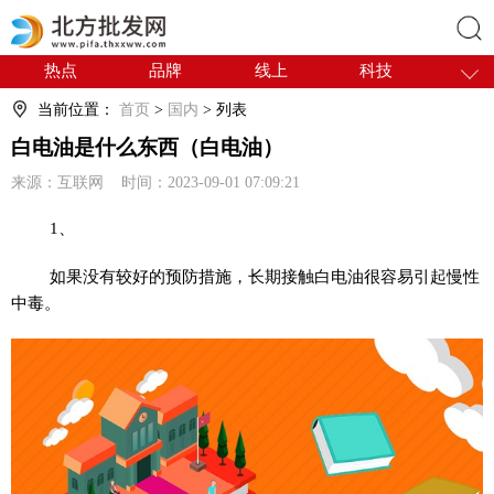
热点
品牌
线上
科技
搜索
干货
电商
采购
商贸
当前位置：
首页
>
国内
> 列表
会展
国内
白电油是什么东西（白电油）
来源：互联网 时间：2023-09-01 07:09:21
1、
如果没有较好的预防措施，长期接触白电油很容易引起慢性
中毒。