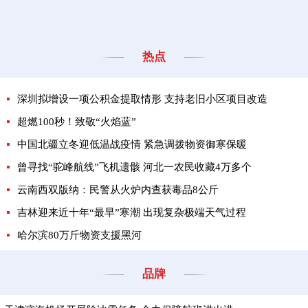
热点
深圳拟增设一项公积金提取情形 支持老旧小区项目改造
超燃100秒！致敬“火焰蓝”
中国北疆立冬迎低温战疫情 紧急调拨物资御寒保暖
曾寻找“驼峰航线”飞机遗骸 河北一农民收藏4万多个
云南西双版纳：民警从火炉内查获毒品8公斤
吉林迎来近十年“最早”寒潮 出现复杂极端天气过程
哈尔滨80万斤物资支援黑河
品牌