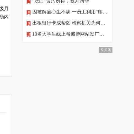
“洗白”贪污所得，被判两罪
7
级月
因被解雇心生不满 一员工利用“爬虫”删公司数据
8
动内
出租银行卡成帮凶 检察机关为何做出不起诉处理？
9
10名大学生线上帮赌博网站发广告，涉罪！
10
X 关闭