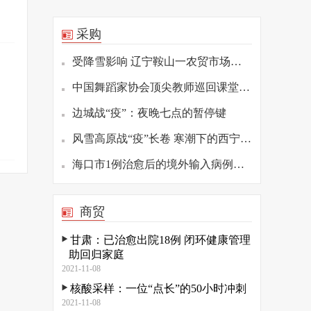
采购
受降雪影响 辽宁鞍山一农贸市场发生坍塌
中国舞蹈家协会顶尖教师巡回课堂（重庆站）举办
边城战“疫”：夜晚七点的暂停键
风雪高原战“疫”长卷 寒潮下的西宁疫情防控观察
海口市1例治愈后的境外输入病例复阳 已转至定点医院隔离
商贸
甘肃：已治愈出院18例 闭环健康管理
助回归家庭
2021-11-08
核酸采样：一位“点长”的50小时冲刺
2021-11-08