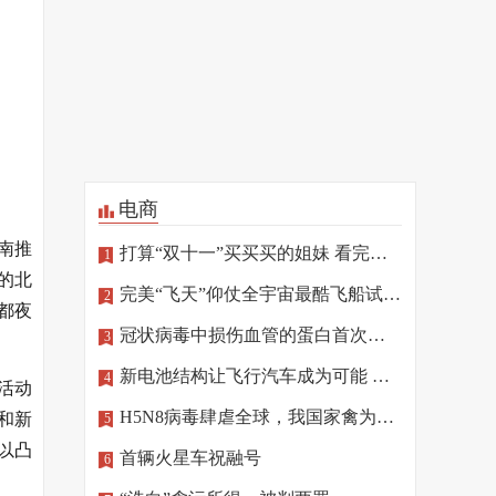
电商
南推
打算“双十一”买买买的姐妹 看完这篇再“剁手”
1
的北
完美“飞天”仰仗全宇宙最酷飞船试驾员
2
都夜
冠状病毒中损伤血管的蛋白首次确定
3
新电池结构让飞行汽车成为可能 相关技术将亮相北京冬奥
4
活动
H5N8病毒肆虐全球，我国家禽为何“独善其身”
和新
5
以凸
首辆火星车祝融号
6