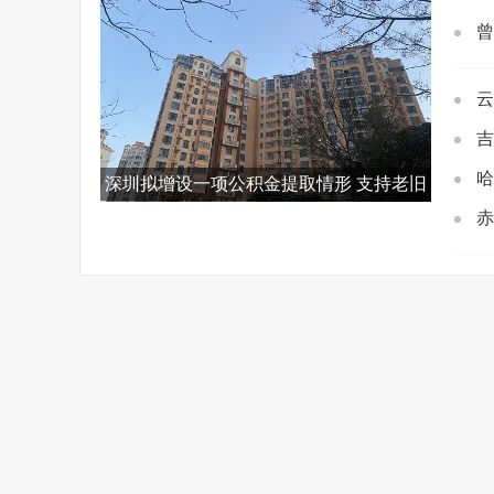
曾
云
吉
哈
深圳拟增设一项公积金提取情形 支持老旧
小区项目改造
赤