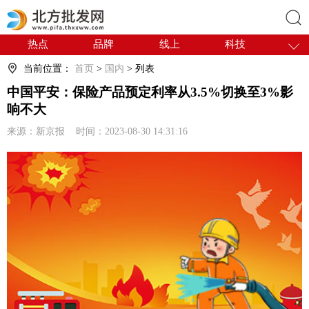
热点
品牌
线上
科技
搜索
干货
电商
采购
商贸
当前位置：
首页
>
国内
> 列表
会展
国内
中国平安：保险产品预定利率从3.5%切换至3%影
响不大
来源：新京报 时间：2023-08-30 14:31:16