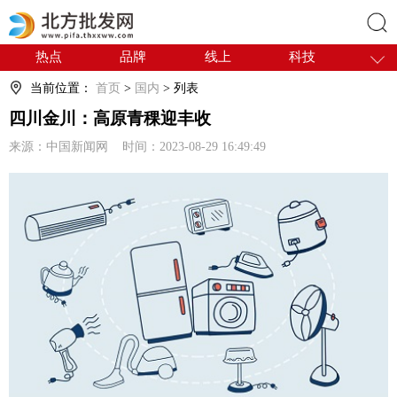
热点
品牌
线上
科技
搜索
干货
电商
采购
商贸
当前位置：
首页
>
国内
> 列表
会展
国内
四川金川：高原青稞迎丰收
来源：中国新闻网 时间：2023-08-29 16:49:49