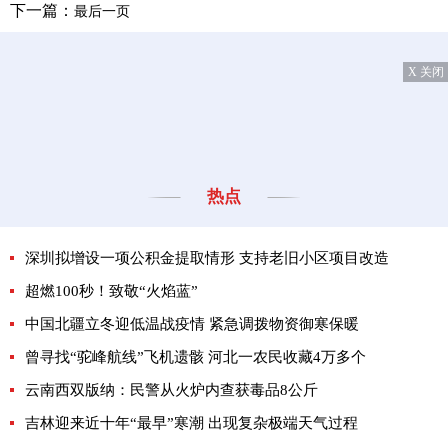
下一篇：
最后一页
X 关闭
热点
深圳拟增设一项公积金提取情形 支持老旧小区项目改造
超燃100秒！致敬“火焰蓝”
中国北疆立冬迎低温战疫情 紧急调拨物资御寒保暖
曾寻找“驼峰航线”飞机遗骸 河北一农民收藏4万多个
云南西双版纳：民警从火炉内查获毒品8公斤
吉林迎来近十年“最早”寒潮 出现复杂极端天气过程