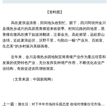
【资料图】
风吹麦浪溢清香，田间地头收割忙。眼下，四川阿坝州金川
县俄热乡成片的高原黑青稞迎来收获季。村间沿路的田地里，黑
青稞在微风吹拂下如波涛翻滚，泛着金光。高处俯望，远处群山
连绵，近处麦浪起伏，沃野千里，勾勒出一幅“产业兴、百姓富、
生态美”的乡村振兴美丽画卷。
近年来，金川县俄热乡因地制宜将青稞产业作为重点培育和
发展的优势特色产业，充分发挥良种增产作用，不断优化农业产
业结构，有效促进农民增收致富。
（文章来源：中国新闻网）
上一篇：
雅生活：对下半年市场持乐观态度 收缩对增量住宅市场选择