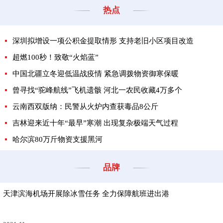
热点
深圳拟增设一项公积金提取情形 支持老旧小区项目改造
超燃100秒！致敬“火焰蓝”
中国北疆立冬迎低温战疫情 紧急调拨物资御寒保暖
曾寻找“驼峰航线”飞机遗骸 河北一农民收藏4万多个
云南西双版纳：民警从火炉内查获毒品8公斤
吉林迎来近十年“最早”寒潮 出现复杂极端天气过程
哈尔滨80万斤物资支援黑河
品牌
天津滨海机场开展除冰雪任务 全力保障航班进出港