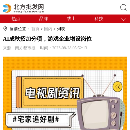
热点
品牌
线上
科技
搜索
干货
电商
采购
商贸
当前位置：
首页
>
国内
> 列表
会展
国内
AI成秋招加分项，游戏企业增设岗位
来源：南方都市报 时间：2023-08-28 05:52:13