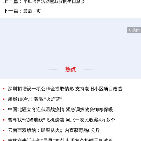
上一篇：
小班语言活动熊叔叔的生日聚会
下一篇：
最后一页
X 关闭
热点
深圳拟增设一项公积金提取情形 支持老旧小区项目改造
超燃100秒！致敬“火焰蓝”
中国北疆立冬迎低温战疫情 紧急调拨物资御寒保暖
曾寻找“驼峰航线”飞机遗骸 河北一农民收藏4万多个
云南西双版纳：民警从火炉内查获毒品8公斤
吉林迎来近十年“最早”寒潮 出现复杂极端天气过程