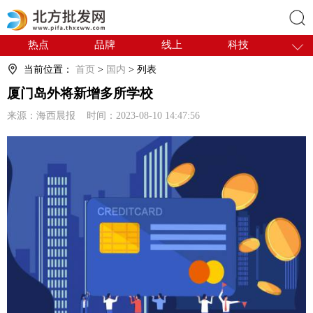
热点
品牌
线上
科技
搜索
干货
电商
采购
商贸
当前位置：
首页
>
国内
> 列表
会展
国内
厦门岛外将新增多所学校
来源：海西晨报 时间：2023-08-10 14:47:56