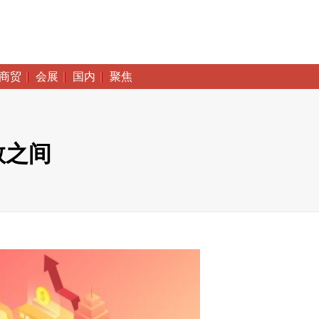
商贸
会展
国内
聚焦
救之间