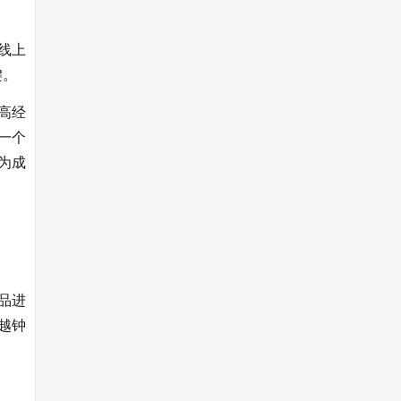
线上
键。
高经
一个
为成
品进
越钟
。