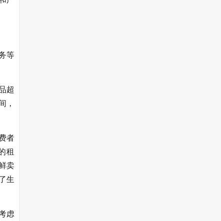
务等
品超
间，
费者
的租
鲜卖
了生
考虑