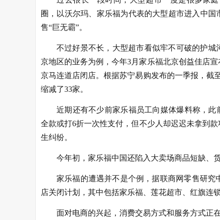
圈，以沃尔玛、家乐福为代表的大型超市进入中国
售“巨无霸”。
不过好景不长，大型超市看似牢不可破的护城
京地区的业务为例，今年3月家乐福北京创益佳店宣
京马连道店闭店。根据苏宁易购发布的一季报，截至20
缩减了33家。
近期还有不少前家乐福员工向媒体爆料称，此
全款或打6折一次性支付，但不少人却迟迟未拿到
生纠纷。
今年初，家乐福中国还陷入大卖场商品短缺、
家乐福的遭遇并不是个例，据联商网零售研究中
店关闭计划，其中包括家乐福、莲花超市、红旗连锁、
面对电商的兴起，消费交易方式和服务方式正