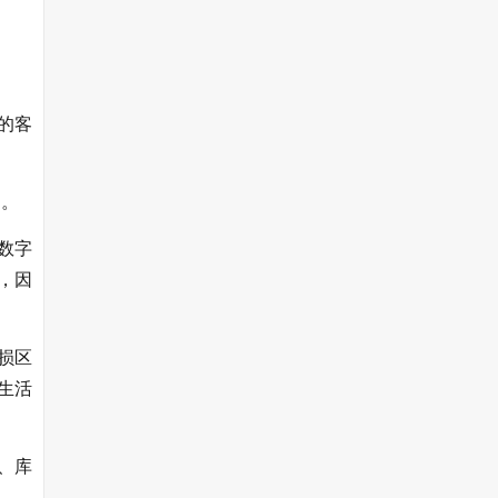
的客
润。
数字
，因
损区
生活
、库