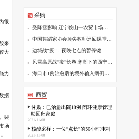
采购
为很
受降雪影响 辽宁鞍山一农贸市场发生坍塌
中国舞蹈家协会顶尖教师巡回课堂（重庆站）举办
般来
边城战“疫”：夜晚七点的暂停键
较大
风雪高原战“疫”长卷 寒潮下的西宁疫情防控观察
海口市1例治愈后的境外输入病例复阳 已转至定点医院隔离
能力
商贸
数据
甘肃：已治愈出院18例 闭环健康管理
助回归家庭
。裴
2021-11-08
市场
核酸采样：一位“点长”的50小时冲刺
出。
2021-11-08