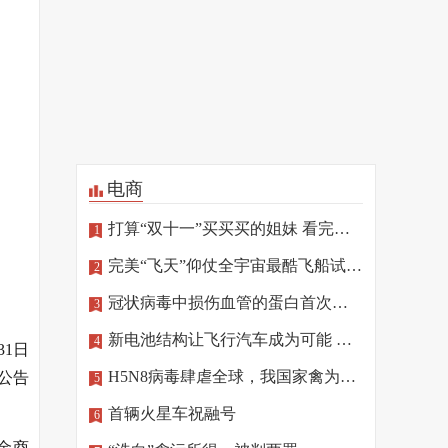
电商
打算“双十一”买买买的姐妹 看完这篇再“剁手”
1
完美“飞天”仰仗全宇宙最酷飞船试驾员
2
冠状病毒中损伤血管的蛋白首次确定
3
新电池结构让飞行汽车成为可能 相关技术将亮相北京冬奥
4
1日
H5N8病毒肆虐全球，我国家禽为何“独善其身”
公告
5
首辆火星车祝融号
6
金商