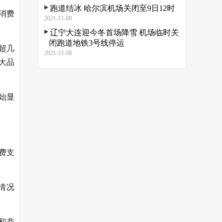
跑道结冰 哈尔滨机场关闭至9日12时
消费
2021-11-08
辽宁大连迎今冬首场降雪 机场临时关
闭跑道地铁3号线停运
超几
2021-11-08
大品
。
始显
费支
情况
和产