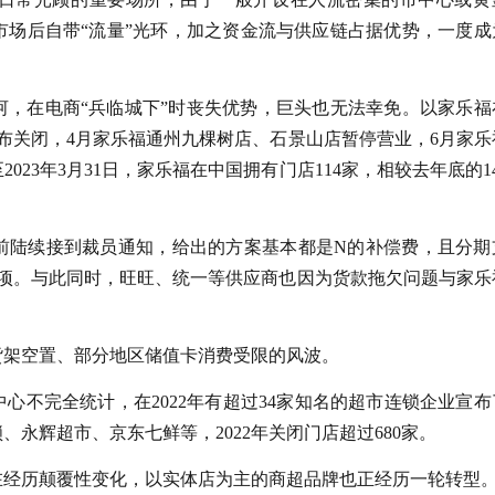
市场后自带“流量”光环，加之资金流与供应链占据优势，一度成
河，在电商“兵临城下”时丧失优势，巨头也无法幸免。以家乐福
布关闭，4月家乐福通州九棵树店、石景山店暂停营业，6月家乐
23年3月31日，家乐福在中国拥有门店114家，相较去年底的1
前陆续接到裁员通知，给出的方案基本都是N的补偿费，且分期
款项。与此同时，旺旺、统一等供应商也因为货款拖欠问题与家乐
货架空置、部分地区储值卡消费受限的风波。
心不完全统计，在2022年有超过34家知名的超市连锁企业宣布
永辉超市、京东七鲜等，2022年关闭门店超过680家。
在经历颠覆性变化，以实体店为主的商超品牌也正经历一轮转型