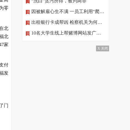
“洗白”贪污所得，被判两罪
7
为零
因被解雇心生不满 一员工利用“爬虫”删公司数据
8
出租银行卡成帮凶 检察机关为何做出不起诉处理？
9
在北
10名大学生线上帮赌博网站发广告，涉罪！
10
福北
47家
X 关闭
支付
福发
了门
。