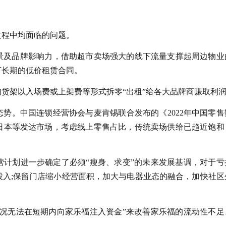
过程中均面临的问题。
景及品牌影响力，借助超市卖场强大的线下流量支撑起周边物业
下长期的低价租赁合同。
货架以入场费或上架费等形式拆零“出租”给各大品牌商赚取利
势。中国连锁经营协会与麦肯锡联合发布的《2022年中国零售
日本等发达市场，考虑线上零售占比，传统卖场供给已趋近饱和
营计划进一步确定了必须“瘦身、求变”的未来发展基调，对于亏
投入;保留门店缩小经营面积，加大与电器业态的融合，加快社区
状况无法在短期内向家乐福注入资金”来改善家乐福的流动性不足
己。