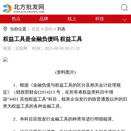
热点
品牌
线上
科技
搜索
干货
电商
采购
商贸
当前位置：
首页
>
国内
> 列表
会展
国内
权益工具是金融负债吗 权益工具
来源：互联网 时间：2023-08-08 08:15:28
(资料图片)
1、根据《金融负债与权益工具的区分及相关会计处理规
定》（财政部财会[2014]13 号，在所有者权益类科目中增
设“4401 其他权益工具”科目，核算企业发行的除普通股以外的归
类为权益工具的各种金融工具。
2、本科目应按发行金融工具的种类等进行明细核算。