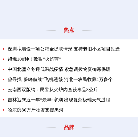
热点
深圳拟增设一项公积金提取情形 支持老旧小区项目改造
超燃100秒！致敬“火焰蓝”
中国北疆立冬迎低温战疫情 紧急调拨物资御寒保暖
曾寻找“驼峰航线”飞机遗骸 河北一农民收藏4万多个
云南西双版纳：民警从火炉内查获毒品8公斤
吉林迎来近十年“最早”寒潮 出现复杂极端天气过程
哈尔滨80万斤物资支援黑河
品牌