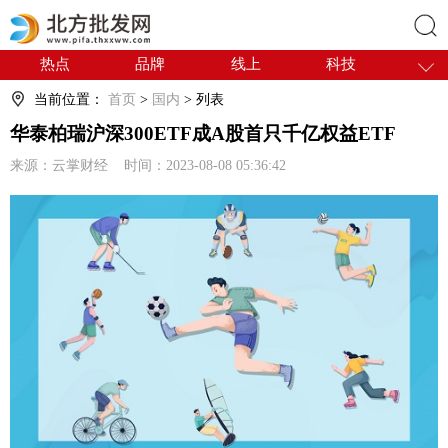
热点
品牌
线上
科技
搜索
干货
电商
采购
商贸
当前位置：
首页
>
国内
> 列表
会展
国内
华泰柏瑞沪深300ETF成A股首只千亿权益ETF
来源：云掌财经 时间：2023-08-08 05:36:42