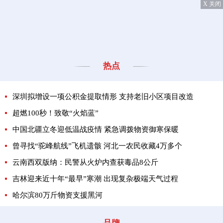
X 关闭
热点
深圳拟增设一项公积金提取情形 支持老旧小区项目改造
超燃100秒！致敬“火焰蓝”
中国北疆立冬迎低温战疫情 紧急调拨物资御寒保暖
曾寻找“驼峰航线”飞机遗骸 河北一农民收藏4万多个
云南西双版纳：民警从火炉内查获毒品8公斤
吉林迎来近十年“最早”寒潮 出现复杂极端天气过程
哈尔滨80万斤物资支援黑河