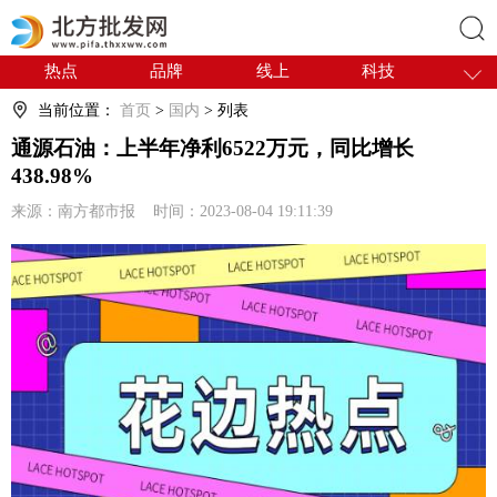
热点
品牌
线上
科技
搜索
干货
电商
采购
商贸
当前位置：
首页
>
国内
> 列表
会展
国内
通源石油：上半年净利6522万元，同比增长
438.98%
来源：南方都市报 时间：2023-08-04 19:11:39