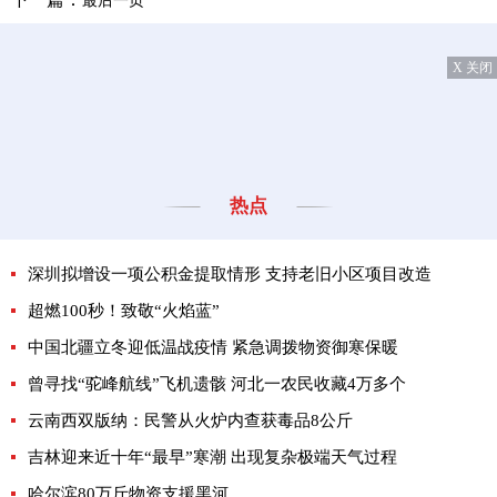
最后一页
X 关闭
热点
深圳拟增设一项公积金提取情形 支持老旧小区项目改造
超燃100秒！致敬“火焰蓝”
中国北疆立冬迎低温战疫情 紧急调拨物资御寒保暖
曾寻找“驼峰航线”飞机遗骸 河北一农民收藏4万多个
云南西双版纳：民警从火炉内查获毒品8公斤
吉林迎来近十年“最早”寒潮 出现复杂极端天气过程
哈尔滨80万斤物资支援黑河