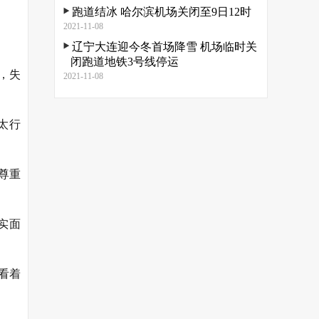
跑道结冰 哈尔滨机场关闭至9日12时
2021-11-08
辽宁大连迎今冬首场降雪 机场临时关
闭跑道地铁3号线停运
，失
2021-11-08
太行
尊重
实面
看着