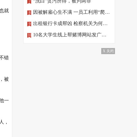
“洗白”贪污所得，被判两罪
7
也就
因被解雇心生不满 一员工利用“爬虫”删公司数据
8
出租银行卡成帮凶 检察机关为何做出不起诉处理？
9
10名大学生线上帮赌博网站发广告，涉罪！
10
X 关闭
不错
，被
他一
人，