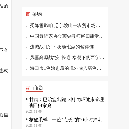
活的
采购
受降雪影响 辽宁鞍山一农贸市场发生坍塌
中国舞蹈家协会顶尖教师巡回课堂（重庆站）举办
边城战“疫”：夜晚七点的暂停键
不久
风雪高原战“疫”长卷 寒潮下的西宁疫情防控观察
海口市1例治愈后的境外输入病例复阳 已转至定点医院隔离
也就
商贸
。
甘肃：已治愈出院18例 闭环健康管理
助回归家庭
2021-11-08
心里
核酸采样：一位“点长”的50小时冲刺
2021-11-08