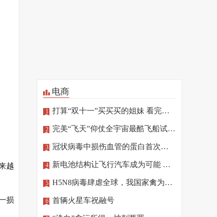
电商
打算“双十一”买买买的姐妹 看完这篇再“剁手”
1
完美“飞天”仰仗全宇宙最酷飞船试驾员
2
冠状病毒中损伤血管的蛋白首次确定
3
新电池结构让飞行汽车成为可能 相关技术将亮相北京冬奥
来越
4
H5N8病毒肆虐全球，我国家禽为何“独善其身”
5
一损
首辆火星车祝融号
6