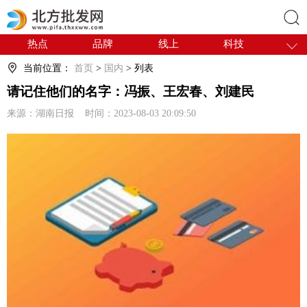
热点
品牌
线上
科技
搜索
干货
电商
采购
商贸
当前位置：
首页
>
国内
> 列表
会展
国内
请记住他们的名字：冯振、王宏春、刘建民
来源：湖南日报 时间：2023-08-03 20:09:50