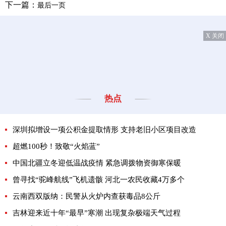
下一篇：
最后一页
X 关闭
热点
深圳拟增设一项公积金提取情形 支持老旧小区项目改造
超燃100秒！致敬“火焰蓝”
中国北疆立冬迎低温战疫情 紧急调拨物资御寒保暖
曾寻找“驼峰航线”飞机遗骸 河北一农民收藏4万多个
云南西双版纳：民警从火炉内查获毒品8公斤
吉林迎来近十年“最早”寒潮 出现复杂极端天气过程