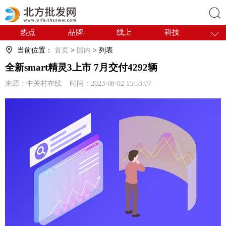
热点
品牌
线上
科技
搜索
干货
电商
采购
商贸
当前位置：
首页
>
国内
> 列表
会展
国内
全新smart精灵3上市 7月交付4292辆
来源：中关村在线 时间：2023-08-02 15:53:07