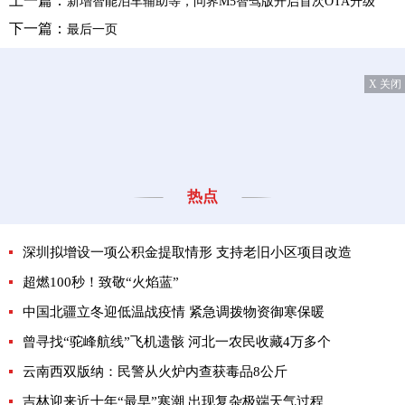
上一篇：
新增智能泊车辅助等，问界M5智驾版开启首次OTA升级
下一篇：
最后一页
X 关闭
热点
深圳拟增设一项公积金提取情形 支持老旧小区项目改造
超燃100秒！致敬“火焰蓝”
中国北疆立冬迎低温战疫情 紧急调拨物资御寒保暖
曾寻找“驼峰航线”飞机遗骸 河北一农民收藏4万多个
云南西双版纳：民警从火炉内查获毒品8公斤
吉林迎来近十年“最早”寒潮 出现复杂极端天气过程