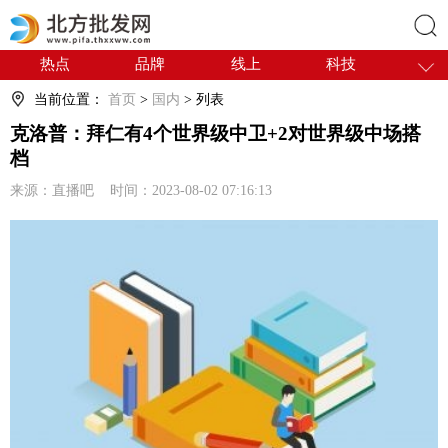
热点
品牌
线上
科技
搜索
干货
电商
采购
商贸
当前位置：
首页
>
国内
> 列表
会展
国内
克洛普：拜仁有4个世界级中卫+2对世界级中场搭
档
来源：直播吧 时间：2023-08-02 07:16:13