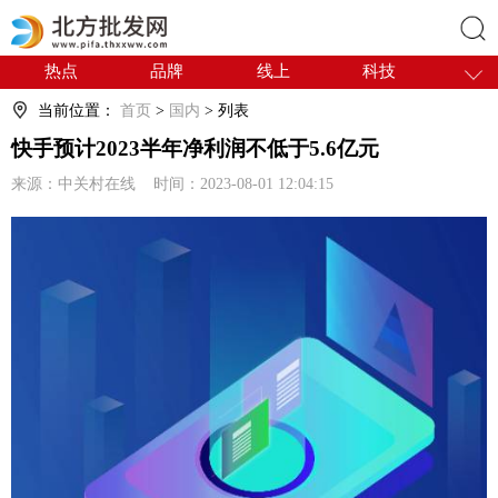
热点
品牌
线上
科技
搜索
干货
电商
采购
商贸
当前位置：
首页
>
国内
> 列表
会展
国内
快手预计2023半年净利润不低于5.6亿元
来源：中关村在线 时间：2023-08-01 12:04:15