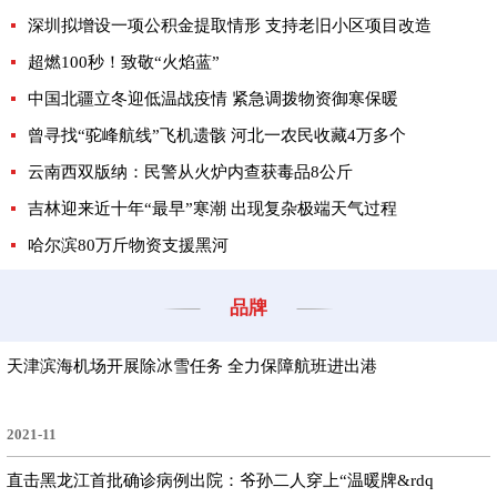
深圳拟增设一项公积金提取情形 支持老旧小区项目改造
超燃100秒！致敬“火焰蓝”
中国北疆立冬迎低温战疫情 紧急调拨物资御寒保暖
曾寻找“驼峰航线”飞机遗骸 河北一农民收藏4万多个
云南西双版纳：民警从火炉内查获毒品8公斤
吉林迎来近十年“最早”寒潮 出现复杂极端天气过程
哈尔滨80万斤物资支援黑河
品牌
天津滨海机场开展除冰雪任务 全力保障航班进出港
2021-11
直击黑龙江首批确诊病例出院：爷孙二人穿上“温暖牌&rdq