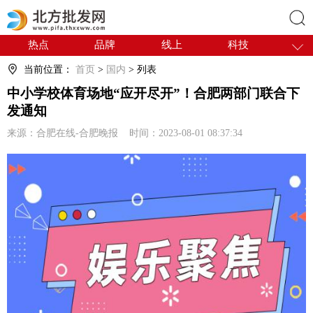
热点
品牌
线上
科技
搜索
干货
电商
采购
商贸
当前位置：
首页
>
国内
> 列表
会展
国内
中小学校体育场地“应开尽开”！合肥两部门联合下
发通知
来源：合肥在线-合肥晚报 时间：2023-08-01 08:37:34